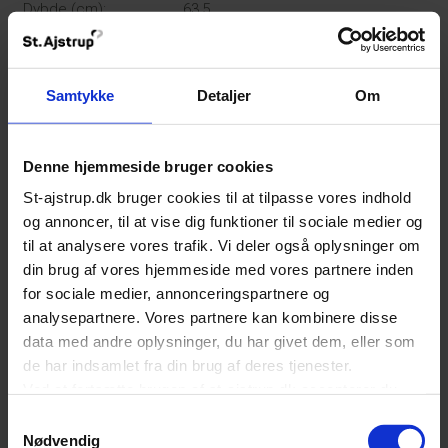
Dybde (cm):
63,5
Bruttorumfang frys (ltr):
280
El forbrug (kWh/år):
229
Samtykke
Detaljer
Om
Denne hjemmeside bruger cookies
St-ajstrup.dk bruger cookies til at tilpasse vores indhold
og annoncer, til at vise dig funktioner til sociale medier og
til at analysere vores trafik. Vi deler også oplysninger om
din brug af vores hjemmeside med vores partnere inden
for sociale medier, annonceringspartnere og
analysepartnere. Vores partnere kan kombinere disse
Beskrivelse
data med andre oplysninger, du har givet dem, eller som
de har indsamlet fra din brug af deres tjenester.
Husqvarna Fritstående Fryseskab - QT3462W
Ved at fortsætte brugen af st-ajstrup.dk accepterer du
• LCD-display
også alle valgte cookies.
Samtykkevalg
• FrostFree frys med automatisk avfrostning
Nødvendig