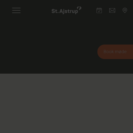
Skip
to
main
content
Book møde