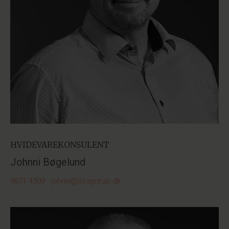
HVIDEVAREKONSULENT
Johnni Bøgelund
9671 4309
·
johnni@st-ajstrup.dk