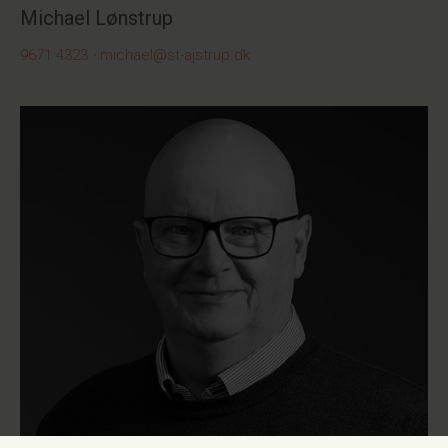
Michael Lønstrup
9671 4323
·
michael@st-ajstrup.dk