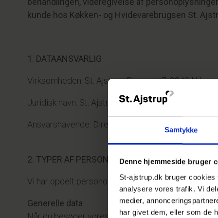
behandlingen, videregivelse af personoplysninger,
kunde hos Køkken- og Hvidevarebrugsen St. Ajstr
1. DATAANSVARLIG
Virksomheden: St. Ajstrup, Brugsvej 7, 9240 Nibe.
Juridisk navn: St. Ajstrup Brugsforening, cvr. nr. 68
Ansvarshavende: Direktør Claus Nielsen, claus@st-a
Samtykke
2. TYPER AF PERSONOPLYSNINGER
Denne hjemmeside bruger c
St-ajstrup.dk bruger cookies ti
Vi har opdelt personoplysningerne i tre kategorier
analysere vores trafik. Vi d
medier, annonceringspartner
Generelle data
har givet dem, eller som de h
Når du besøger vores website st-ajstrup.dk indsam