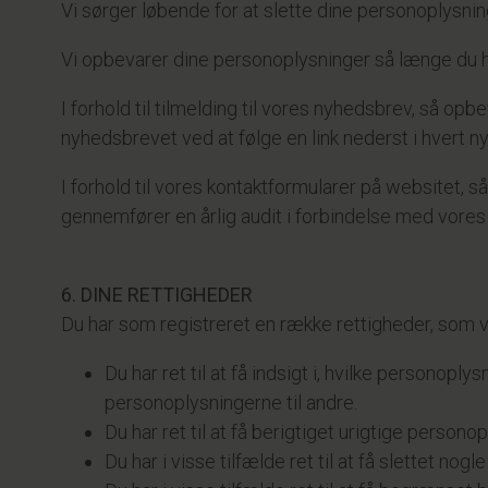
Vi sørger løbende for at slette dine personoplysning
Vi opbevarer dine personoplysninger så længe du har
I forhold til tilmelding til vores nyhedsbrev, så o
nyhedsbrevet ved at følge en link nederst i hvert n
I forhold til vores kontaktformularer på websitet,
gennemfører en årlig audit i forbindelse med vores 
6. DINE RETTIGHEDER
Du har som registreret en række rettigheder, som vi
Du har ret til at få indsigt i, hvilke personop
personoplysningerne til andre.
Du har ret til at få berigtiget urigtige persono
Du har i visse tilfælde ret til at få slettet nog