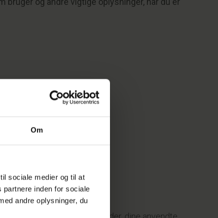
 bruger og andre vigtige oplysninger, når du er
Om
il sociale medier og til at
 partnere inden for sociale
med andre oplysninger, du
omfatter den browser du anvender, dine anvendte