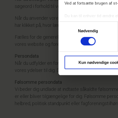
Ved at fortsætte brugen af st
søgeord i forhold til vores website, din IP-adress
Du kan til enhver tid ændre e
Når du anvender vores website indsamler vi også op
Samtykkevalg
har klikket på, hvor længe du har været på en given 
Nødvendig
Fælles for de generelle data er, at de ikke direkte
vores website og foretage målrettet markedsførin
Persondata
Kun nødvendige cook
Når du udfylder en formular på vores website, tilme
vores ydelser til dig. Disse oplysninger kan omfatt
Følsomme persondata
Vi beder dig undlade at indtaste såkaldte følsomm
er eller bliver tilgængelige for dig. Følsomme perso
helbred, politisk standpunkt eller fagforeningstilhør