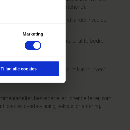
dt (computer, tablet eller smartphone).
isse oplysninger omfatter blandt andet, hvad du
Marketing
med at behandle de generelle data er at forbedre
Tillad alle cookies
dsamler vi persondata om dig for at kunne levere
mentarfelter, beskeder eller lignende felter, som
 filosofisk overbevisning, seksuel orientering,