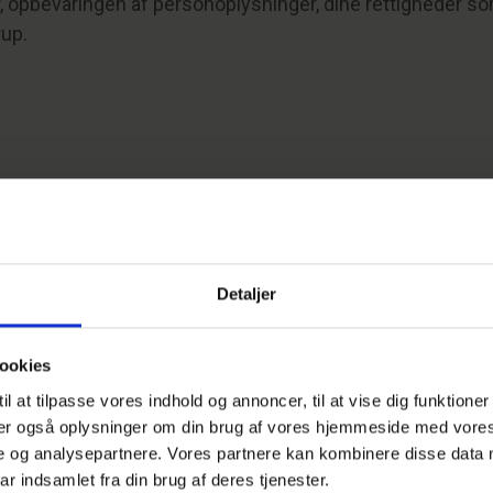
 opbevaringen af personoplysninger, dine rettigheder som
up.
820928.
jstrup.dk.
Detaljer
ookies
l at tilpasse vores indhold og annoncer, til at vise dig funktioner t
: Generelle data, persondata og følsomme persondata.
eler også oplysninger om din brug af vores hjemmeside med vores
e og analysepartnere. Vores partnere kan kombinere disse data 
ar indsamlet fra din brug af deres tjenester.
ler vi oplysninger om dig via cookies. Disse oplysninger 