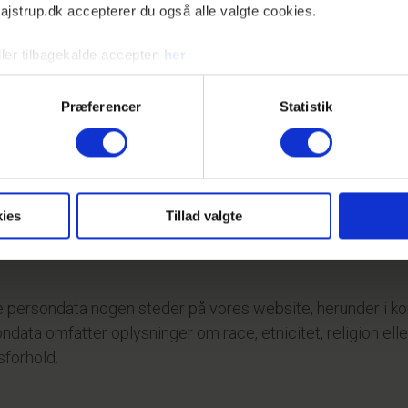
-ajstrup.dk accepterer du også alle valgte cookies.
e og tekniske informationer om den enhed, som du har anven
ller tilbagekalde accepten
her
lysninger om dig via logging af din adfærd på websitet. D
side m.v.
Præferencer
Statistik
 og isoleret set kan identificere dig som person. Formålet 
g.
ies
Tillad valgte
lder dig vores nyhedsbrev eller bliver kunde hos os, så in
e navn, adresse, e-mail og telefonnummer.
e persondata nogen steder på vores website, herunder i kom
ndata omfatter oplysninger om race, etnicitet, religion eller
sforhold.