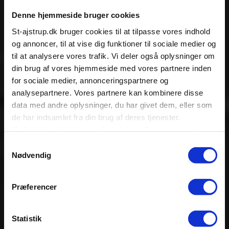
Denne hjemmeside bruger cookies
St-ajstrup.dk bruger cookies til at tilpasse vores indhold
og annoncer, til at vise dig funktioner til sociale medier og
til at analysere vores trafik. Vi deler også oplysninger om
din brug af vores hjemmeside med vores partnere inden
for sociale medier, annonceringspartnere og
analysepartnere. Vores partnere kan kombinere disse
data med andre oplysninger, du har givet dem, eller som
de har indsamlet fra din brug af deres tjenester.
Ved at fortsætte brugen af st-ajstrup.dk accepterer du
også alle valgte cookies.
TIPS FRA BOLIGSTYLIST METTE HELENA:
TIPS FRA BOLIGSTYLIST METTE HELENA:
Samtykkevalg
Nødvendig
Køkkentendenser
Køkkentendenser
Du kan til enhver tid ændre eller tilbagekalde
accepten
her
Præferencer
Statistik