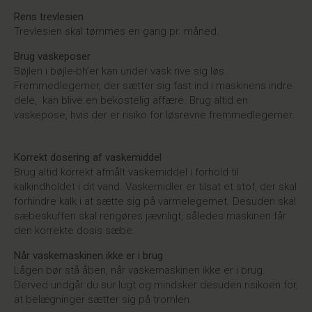
Rens trevlesien
Trevlesien skal tømmes en gang pr. måned.
Brug vaskeposer
Bøjlen i bøjle-bh’er kan under vask rive sig løs.
Fremmedlegemer, der sætter sig fast ind i maskinens indre
dele, kan blive en bekostelig affære. Brug altid en
vaskepose, hvis der er risiko for løsrevne fremmedlegemer.
Korrekt dosering af vaskemiddel
Brug altid korrekt afmålt vaskemiddel i forhold til
kalkindholdet i dit vand. Vaskemidler er tilsat et stof, der skal
forhindre kalk i at sætte sig på varmelegemet. Desuden skal
sæbeskuffen skal rengøres jævnligt, således maskinen får
den korrekte dosis sæbe.
Når vaskemaskinen ikke er i brug
Lågen bør stå åben, når vaskemaskinen ikke er i brug.
Derved undgår du sur lugt og mindsker desuden risikoen for,
at belægninger sætter sig på tromlen.