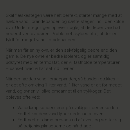
Skal flæskestegen være helt perfekt, starter mange med at
hælde vand i brandepanden og sætte stegen ind i den kolde
ovn. Under stegningen oplever nogle, at der løber vand ud
nederst ved ovndøren. Problemet skyldes ofte, at der er
fyldt for meget vand i bradepanden.
Når man får en ny ovn, er den selvfølgelig bedre end den
gamle. De nye ovne er bedre isoleret, og er samtidig
udstyret med en termostat, der vil fastholde temperaturen
– uanset hvad vi har sat ind i ovnen.
Når der hældes vand i bradepanden, så bunden dækkes –
er det ofte omkring 1 liter vand. 1 liter vand er alt for meget
vand, og ovnen vil blive omdannet til en trykkoger. Det
opleves ofte ved:
Vanddamp kondenserer på ovnlågen, der er koldere.
Fedtet kondensvand løber nedenud af oven.
Fedtmættet damp presses ud af oven, og sætter sig
på betjeningsknapperne og håndtaget.