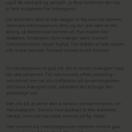
også fås med grill og varmluft. Jo flere funktioner den har –
jo flere muligheder har forbrugeren.
Det anbefales altid, at man lægger et låg oven på tallerken
(alternativ mikrobølgeovns-film), og der skal være en lille
åbning, så dampen kan komme ud. Hvis maden ikke
tildækkes, fordampes store mænger vand, hvorved
ovnrummet bliver meget fugtigt. Det tilrådes at lade maden
stå i et par minutter, hvorved varmen bedre fordeles.
En mikrobølgeovn er god, når det er mindre mængder mad,
der skal opvarmes. Tid, mikroovnens effekt, placering i
ovnrummet mm har stor indflydelse på opvarmningstiden.
Ved store mængder mad, anbefales det at bruge den
almindelige ovn.
Vær obs på, at det er ikke al service, der kan benyttes i en
mikrobølgeovn. Service med guldkant er ikke anbefales
værdigt, men man kan teste servicet på flg. måde.
Sæt servicet ind i mikrobølgeovnen sammen med et glas