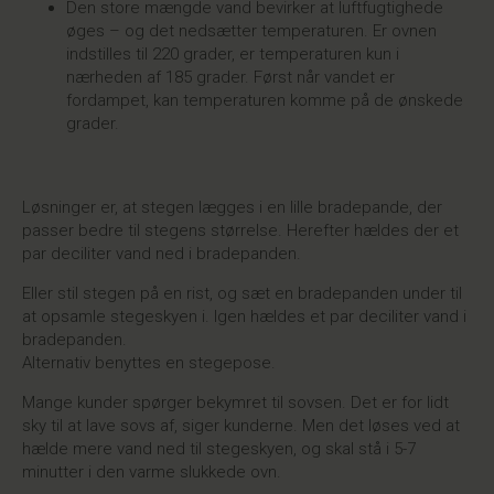
Den store mængde vand bevirker at luftfugtighede
øges – og det nedsætter temperaturen. Er ovnen
indstilles til 220 grader, er temperaturen kun i
nærheden af 185 grader. Først når vandet er
fordampet, kan temperaturen komme på de ønskede
grader.
Løsninger er, at stegen lægges i en lille bradepande, der
passer bedre til stegens størrelse. Herefter hældes der et
par deciliter vand ned i bradepanden.
Eller stil stegen på en rist, og sæt en bradepanden under til
at opsamle stegeskyen i. Igen hældes et par deciliter vand i
bradepanden.
Alternativ benyttes en stegepose.
Mange kunder spørger bekymret til sovsen. Det er for lidt
sky til at lave sovs af, siger kunderne. Men det løses ved at
hælde mere vand ned til stegeskyen, og skal stå i 5-7
minutter i den varme slukkede ovn.