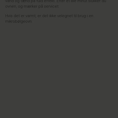
vand og tænd på fuld effekt. Efter et lille minut slukker du
ovnen, og mærker på servicet.
Hvis det er varmt, er det ikke velegnet til brug i en
mikrobølgeovn.