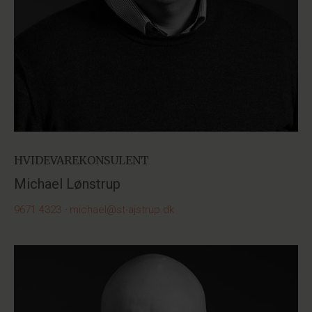
HVIDEVAREKONSULENT
Michael Lønstrup
9671 4323
·
michael@st-ajstrup.dk