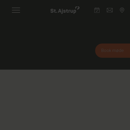
Skip
to
main
content
Book møde