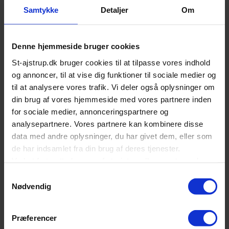
Samtykke
Detaljer
Om
Denne hjemmeside bruger cookies
St-ajstrup.dk bruger cookies til at tilpasse vores indhold
og annoncer, til at vise dig funktioner til sociale medier og
til at analysere vores trafik. Vi deler også oplysninger om
din brug af vores hjemmeside med vores partnere inden
for sociale medier, annonceringspartnere og
analysepartnere. Vores partnere kan kombinere disse
Beskrivelse
data med andre oplysninger, du har givet dem, eller som
de har indsamlet fra din brug af deres tjenester.
Gaskogeplade med 5 brændere til forskellig grydediameter
Ved at fortsætte brugen af st-ajstrup.dk accepterer du
for fleksibel tilberedning af mad.
også alle valgte cookies.
- Nem styring, betjenes med kontakter med én hånd
Samtykkevalg
- Elegant design – elektronikfunktioner for maksimal
Nødvendig
sikkerhed og betjeningskomfort
Du kan til enhver tid ændre eller tilbagekalde
- Gas på glas med støbejernsriste som er maskinvaskbare
accepten
her
Præferencer