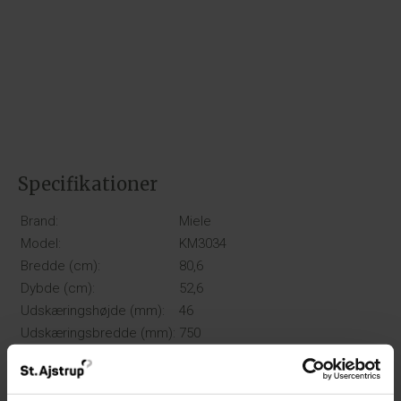
Specifikationer
Brand:
Miele
Model:
KM3034
Bredde (cm):
80,6
Dybde (cm):
52,6
Udskæringshøjde (mm):
46
Udskæringsbredde (mm):
750
Udskæringsdybde (mm):
490
Kogezoner (antal):
5
Type:
Gas