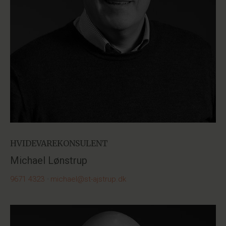
HVIDEVAREKONSULENT
Michael Lønstrup
9671 4323
·
michael@st-ajstrup.dk