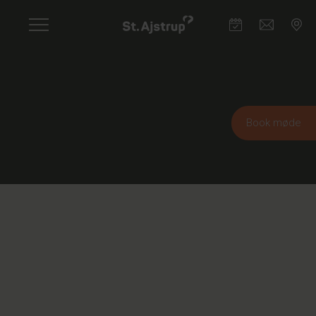
Skip
to
main
content
Book møde