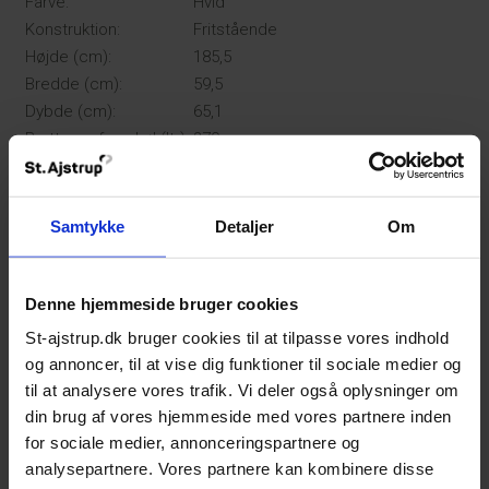
Farve:
Hvid
Konstruktion:
Fritstående
Højde (cm):
185,5
Bredde (cm):
59,5
Dybde (cm):
65,1
Bruttorumfang køl (ltr):
370
Samtykke
Detaljer
Om
Denne hjemmeside bruger cookies
St-ajstrup.dk bruger cookies til at tilpasse vores indhold
og annoncer, til at vise dig funktioner til sociale medier og
til at analysere vores trafik. Vi deler også oplysninger om
din brug af vores hjemmeside med vores partnere inden
for sociale medier, annonceringspartnere og
Beskrivelse
analysepartnere. Vores partnere kan kombinere disse