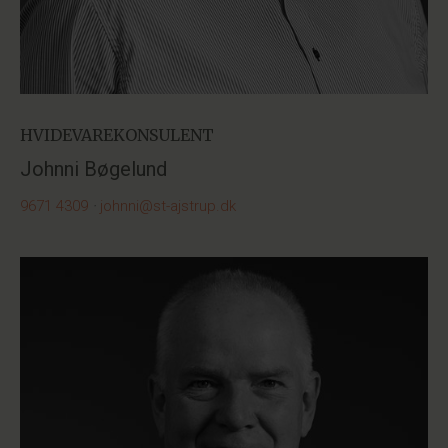
HVIDEVAREKONSULENT
Johnni Bøgelund
9671 4309
·
johnni@st-ajstrup.dk