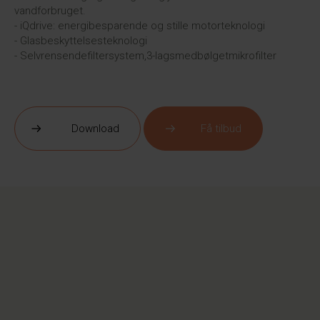
vandforbruget.
- iQdrive: energibesparende og stille motorteknologi
- Glasbeskyttelsesteknologi
- Selvrensendefiltersystem,3-lagsmedbølgetmikrofilter
Download
Få tilbud