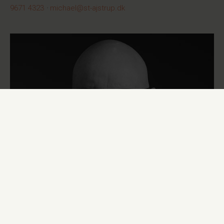
9671 4323
·
michael@st-ajstrup.dk