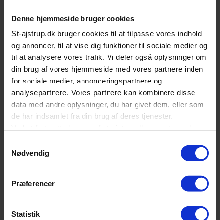
Denne hjemmeside bruger cookies
St-ajstrup.dk bruger cookies til at tilpasse vores indhold
og annoncer, til at vise dig funktioner til sociale medier og
Beskrivelse
til at analysere vores trafik. Vi deler også oplysninger om
din brug af vores hjemmeside med vores partnere inden
Siemens Fuldt integrerbar opvaskemaskine, 60 cm, XXL |
for sociale medier, annonceringspartnere og
iQ500
analysepartnere. Vores partnere kan kombinere disse
data med andre oplysninger, du har givet dem, eller som
Fremragende opvaskemaskine med Zeolith®-tørring, og
de har indsamlet fra din brug af deres tjenester.
med et specielt område til skånsom opvask af sarte glas.
Ved at fortsætte brugen af st-ajstrup.dk accepterer du
✓ varioSpeed plus on demand – for en op til tre gange
også alle valgte cookies.
Samtykkevalg
hurtigere opvask, kan aktiveres når som helst, hvor som
Nødvendig
helst med Home Connect-appen.
Du kan til enhver tid ændre eller tilbagekalde
✓ flexComfort kurve – optimal brugervenlighed, effektiv
accepten
her
glasbeskyttelse og gør det let at fylde og tømme
Præferencer
opvaskemaskinen.
✓ varioDrawer-topkurv – et ekstra fyldningsniveau til bestik,
køkkenredskaber og mindre køkkenting.
Statistik