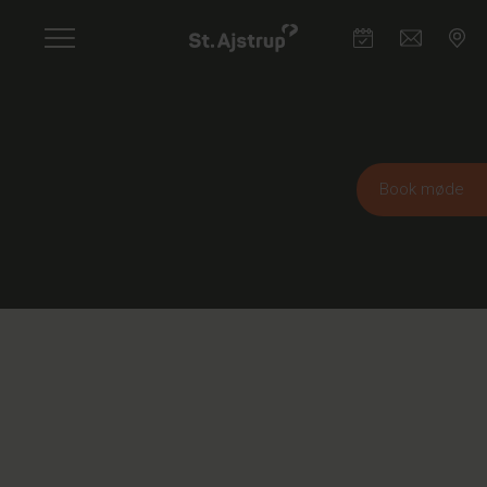
Skip
to
main
content
Book møde