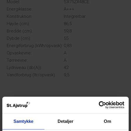
Model:
SX75ZX48CE
Energiklasse:
A+++
Konstruktion:
Integrerbar
Højde (cm):
86,5
Bredde (cm):
59,8
Dybde (cm):
55
Energiforbrug (kWh/opvask):
0,83
Opvaskevne:
A
Tørreevne:
A
Lydniveau (db(A)):
42
Vandforbrug (ltr/opvask):
9,5
Samtykke
Detaljer
Om