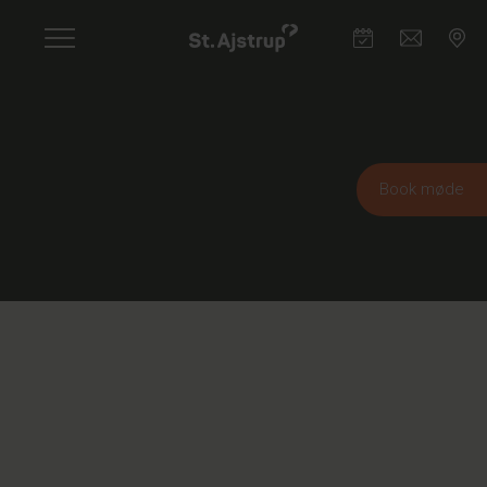
Skip
to
main
content
Book møde