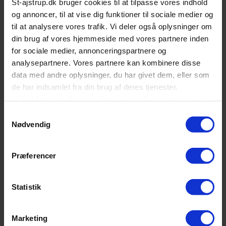
St-ajstrup.dk bruger cookies til at tilpasse vores indhold
og annoncer, til at vise dig funktioner til sociale medier og
Teknisk
- Produktserie 7000 Series
til at analysere vores trafik. Vi deler også oplysninger om
- Tørresystem med kondenstørring
din brug af vores hjemmeside med vores partnere inden
- Energiklasse A
for sociale medier, annonceringspartnere og
- Energiklasse, kommercielt A
analysepartnere. Vores partnere kan kombinere disse
- Energiklasse, vask/tør D
data med andre oplysninger, du har givet dem, eller som
- Eco 40-60, hel fyldning, kg 9
de har indsamlet fra din brug af deres tjenester.
- Tørrekapacitet, kg. 5
Ved at fortsætte brugen af st-ajstrup.dk accepterer du
- Woolmark certificering Woolmark Blue
- Antal rum i sæbeskuffe 3
også alle valgte cookies.
Samtykkevalg
- Motortype ÖkoInverter
Nødvendig
- Tromlemønster, type Care Drum
Du kan til enhver tid ændre eller tilbagekalde
- Tromlevolume, liter 60
accepten
her
- Lugeåbning, Ø, cm 49
Præferencer
- Udvendige mål, HxBxD, mm 847x597x576
- Produktdybde max, mm 599
- Dybde med åben dør, mm 1101
Statistik
- Hjul, bag 4 justerbare stilleben (1 - 15 mm)
- Maks. centrifugeringshastighed 1600 o/min
- Centrifugeringsklasse A
Marketing