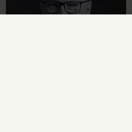
HVIDEVAREKONSULENT
Karl-Åge Bæk
9671 4321
·
karl-aage@st-ajstrup.dk