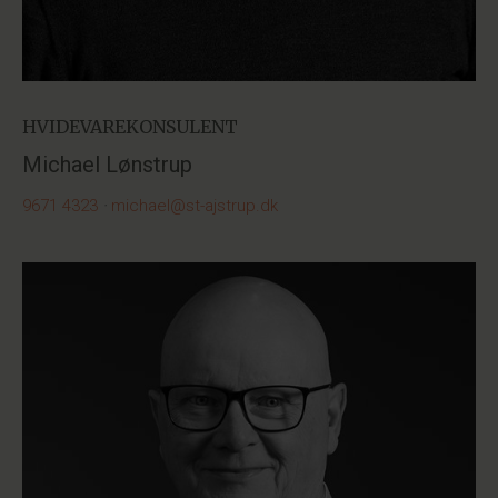
HVIDEVAREKONSULENT
Michael Lønstrup
9671 4323
·
michael@st-ajstrup.dk