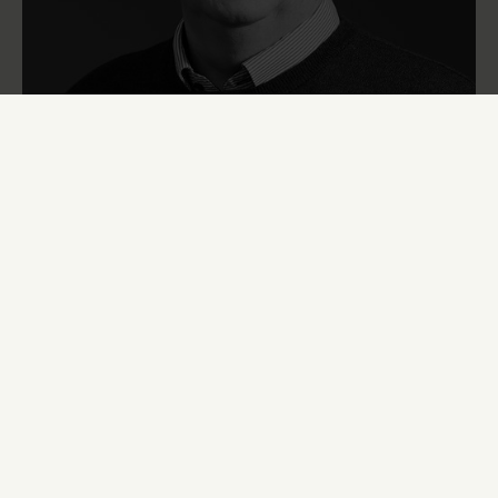
HVIDEVAREKONSULENT
Karl-Åge Bæk
9671 4321
·
karl-aage@st-ajstrup.dk