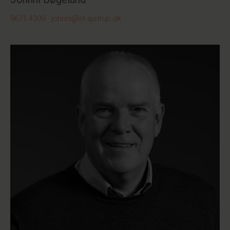
9671 4309
·
johnni@st-ajstrup.dk