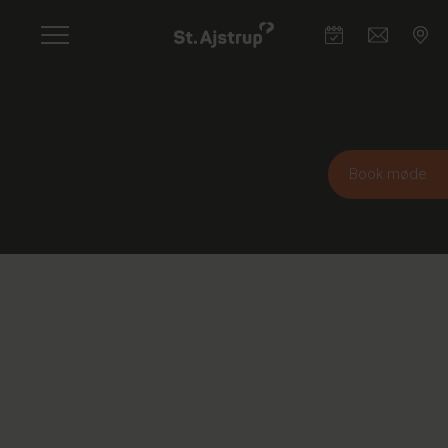
Skip
to
main
content
Book møde