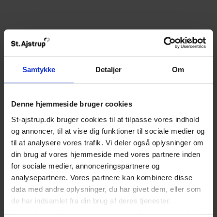
Specifikationer
Brand:
Liebherr
Samtykke
Detaljer
Om
Model:
EWTgw2383
Energiklasse:
A
Højde (cm):
122
Denne hjemmeside bruger cookies
Bredde (cm):
56
St-ajstrup.dk bruger cookies til at tilpasse vores indhold
Dybde (cm):
55
og annoncer, til at vise dig funktioner til sociale medier og
Lydniveau ved max. ydelse (dB(A)):
36
til at analysere vores trafik. Vi deler også oplysninger om
Bruttorumfang (ltr):
195
din brug af vores hjemmeside med vores partnere inden
for sociale medier, annonceringspartnere og
analysepartnere. Vores partnere kan kombinere disse
data med andre oplysninger, du har givet dem, eller som
de har indsamlet fra din brug af deres tjenester.
Ved at fortsætte brugen af st-ajstrup.dk accepterer du