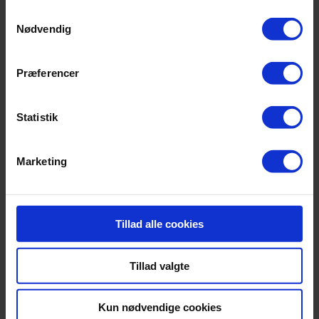
også alle valgte cookies.
Samtykkevalg
Nødvendig
Du kan til enhver tid ændre eller tilbagekalde
accepten
her
Præferencer
Beskrivelse
Statistik
2 temperaturzoner som kan indstilles mellem +5°C til +20°C.
2 individuelt justerede køleenheder. Recirkuleret luftkøling,
friskluftstilførsel via FreshAir aktivt kulfilter. Justering af
Marketing
luftfugtighed via justerbar blæser. LED-belysning med
lysdæmper, permanent aktiveret. Bøgetræ. 6 hylder, 4 med
teleskopudtræk, hvoraf 1 er en præsentationshylde.
Tillad alle cookies
Tillad valgte
Få tilbud
Kun nødvendige cookies