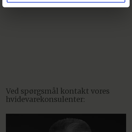
Ved spørgsmål kontakt vores
hvidevarekonsulenter: