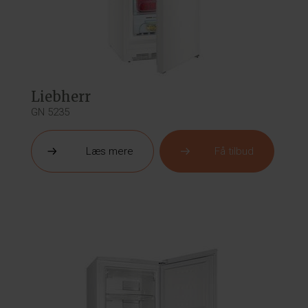
Liebherr
GN 5235
Læs mere
Få tilbud