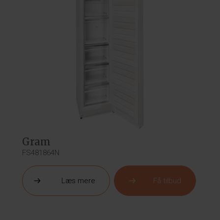
Gram
FS481864N
Læs mere
Få tilbud