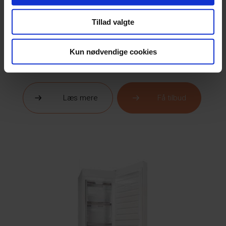
Tillad valgte
Kun nødvendige cookies
Husqvarna
QT3462X
Læs mere
Få tilbud