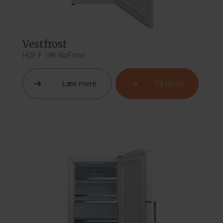
Vestfrost
HOF F 186 NoFrost
Læs mere
Få tilbud