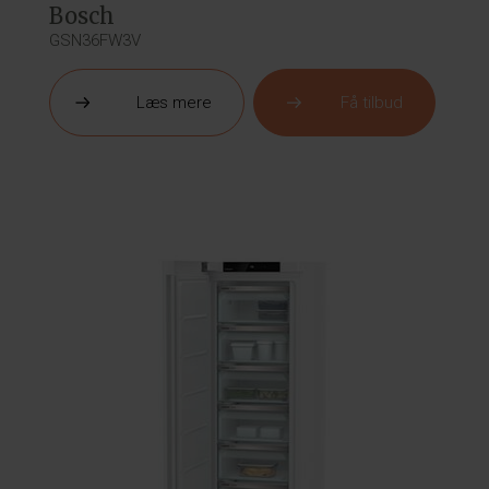
Bosch
GSN36FW3V
Læs mere
Få tilbud