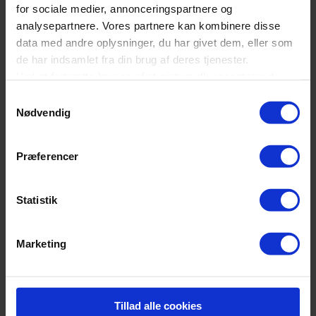
for sociale medier, annonceringspartnere og
Læs mere
Få tilbud
analysepartnere. Vores partnere kan kombinere disse
data med andre oplysninger, du har givet dem, eller som
de har indsamlet fra din brug af deres tjenester.
Ved at fortsætte brugen af st-ajstrup.dk accepterer du
også alle valgte cookies.
Samtykkevalg
Nødvendig
Du kan til enhver tid ændre eller tilbagekalde
accepten
her
Præferencer
Statistik
Marketing
Tillad alle cookies