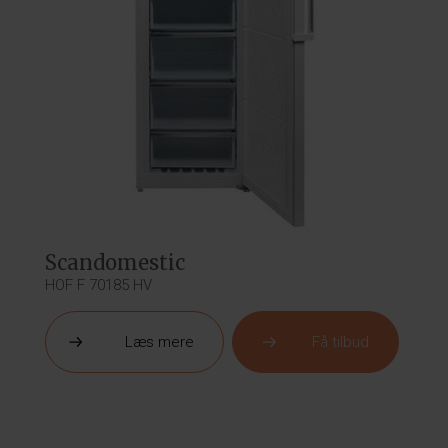
Scandomestic
HOF F 70185 HV
Læs mere
Få tilbud