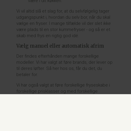
være i dit køkken.
Vi vil altid slå et slag for, at du selvfølgelig tager
udgangspunkt i, hvordan du selv bor, når du skal
vælge en fryser. I mange tilfælde vil der slet ikke
være plads til en stor kummefryser - og så er et
skab med frys en rigtig god idé.
Vælg manuel eller automatisk afrim
Der findes efterhånden mange forskellige
modeller. Vi har valgt at føre brands, der lever op
til deres løfter. Så her hos os, får du det, du
betaler for.
Vi har også valgt at føre forskellige fryseskabe i
forskellige prisklasser og med forskellige
funktioner. Du kan blandt andet vælge et med
manuel afrimning, eller du kan betale lidt mere og
få et, der automatisk afrimer.
Automatisk afrimning giver dig tid til at gøre noget
andet, hvorimod manuel afrimning tvinger dig til at