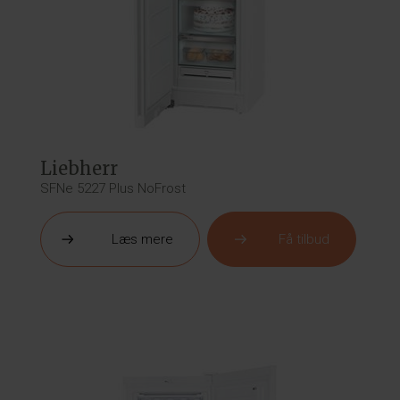
Liebherr
SFNe 5227 Plus NoFrost
Læs mere
Få tilbud